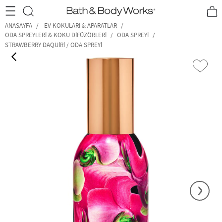
•2200₺ ve Üzeri Kargo Ücretsiz!•
*Promosyon Detayları
ANASAYFA
EV KOKULARI & APARATLAR
ODA SPREYLERI & KOKU DIFÜZÖRLERI
ODA SPREYI
STRAWBERRY DAQUIRI / ODA SPREYI
‹
›