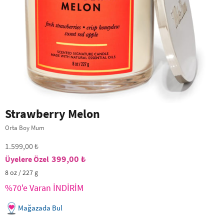
Strawberry Melon
Orta Boy Mum
1.599,00 ₺
399,00 ₺
8 oz / 227 g
%70'e Varan İNDİRİM
Mağazada Bul