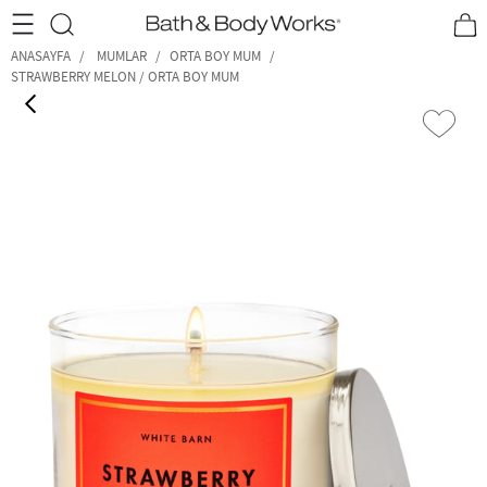
•2200₺ ve Üzeri Kargo Ücretsiz!•
*Promosyon Detayları
ANASAYFA
MUMLAR
ORTA BOY MUM
STRAWBERRY MELON / ORTA BOY MUM
‹
›