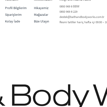
0850 969 8 BBW​
Profil Bilgilerim
Hikayemiz
0850 969 8 229​​
Siparişlerim
Mağazalar
destek@bathandbodyworks.com.tr
Kolay İade
Bize Ulaşın
Resmi tatiller hariç hafta içi 09:00 – 18