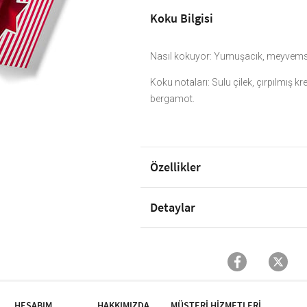
Koku Bilgisi
Nasıl kokuyor: Yumuşacık, meyvemsi b
Koku notaları: Sulu çilek, çırpılmış k
bergamot.
Özellikler
Detaylar
HESABIM
HAKKIMIZDA
MÜŞTERİ HİZMETLERİ​