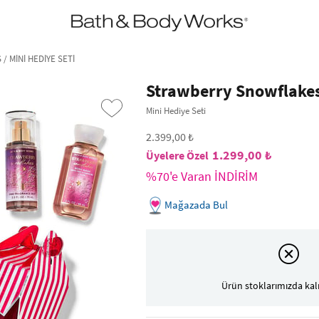
•2200₺ ve Üzeri Kargo Ücretsiz!•
*Promosyon Detayları
 MINI HEDIYE SETI
Strawberry Snowflake
Mini Hediye Seti
2.399,00 ₺
1.299,00 ₺
%70'e Varan İNDİRİM
Mağazada Bul
›
Ürün stoklarımızda kal