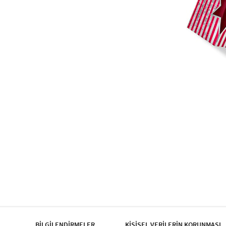
BİLGİLENDİRMELER
KİŞİSEL VERİLERİN KORUNMASI