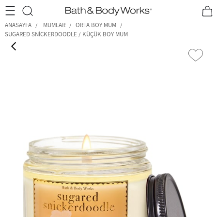
•2200₺ ve Üzeri Kargo Ücretsiz!•
*Promosyon Detayları
ANASAYFA
MUMLAR
ORTA BOY MUM
SUGARED SNICKERDOODLE / KÜÇÜK BOY MUM
‹
›