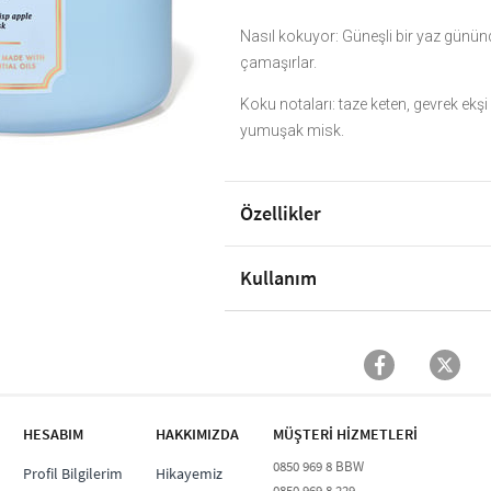
Nasıl kokuyor: Güneşli bir yaz günün
çamaşırlar.
Koku notaları: taze keten, gevrek ekşi
yumuşak misk.
Özellikler
Kullanım
HESABIM
HAKKIMIZDA
MÜŞTERİ HİZMETLERİ​
0850 969 8 BBW​
Profil Bilgilerim
Hikayemiz
0850 969 8 229​​