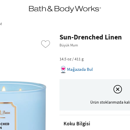
•2200₺ ve Üzeri Kargo Ücretsiz!•
*Promosyon Detayları
M
Sun-Drenched Linen
Büyük Mum
14.5 oz / 411 g
Mağazada Bul
›
Ürün stoklarımızda kal
Koku Bilgisi