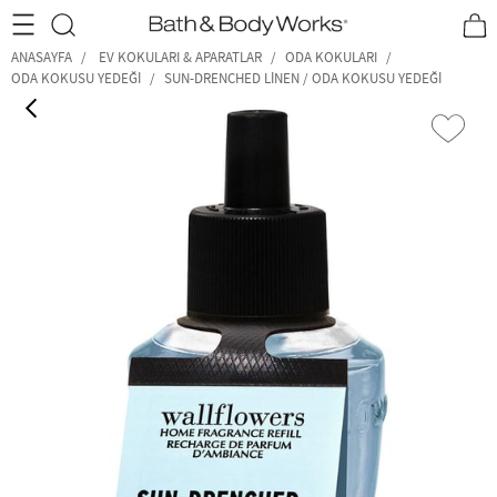
•2200₺ ve Üzeri Kargo Ücretsiz!•
*Promosyon Detayları
ANASAYFA
EV KOKULARI & APARATLAR
ODA KOKULARI
ODA KOKUSU YEDEĞI
SUN-DRENCHED LINEN / ODA KOKUSU YEDEĞI
‹
›