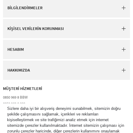
BİLGİLENDİRMELER
KİŞİSEL VERİLERİN KORUNMASI
HESABIM
HAKKIMIZDA
MÜŞTERİ HİZMETLERİ​
0850 969 8 BBW​
0850 969 8 229​​
destek@bathandbodyworks.com.tr
Resmi tatiller hariç hafta içi 09:00 – 18:00 saatleri arası​