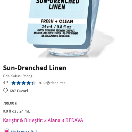
Sun-Drenched Linen
Oda Kokusu Yedeği
4.3
9+ Değerlendirme
687
Favori
799,00 ₺
0.8 fl oz / 24 mL
Karıştır & Birleştir: 3 Alana 3 BEDAVA
Mağazada Bul