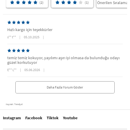
(2)
(1)
Hızlı kargo için teşekkürler
s** t**
|
05.10.2025
|
temiz temiz kokuyor, yayılımı aşırı iyi olmasa da bulunduğu odayı
güzel korkutuyor
E** L**
|
05.06.2026
|
Daha Fazla Yorum Göster
Kaynak: Trendyol
Instagram
Facebook
Tiktok
Youtube