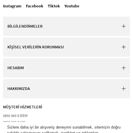
Instagram
Facebook
Tiktok
Youtube
BİLGİLENDİRMELER
KİŞİSEL VERİLERİN KORUNMASI
HESABIM
HAKKIMIZDA
MÜŞTERİ HİZMETLERİ​
0850 969 8 BBW​
0850 969 8 229​​
destek@bathandbodyworks.com.tr