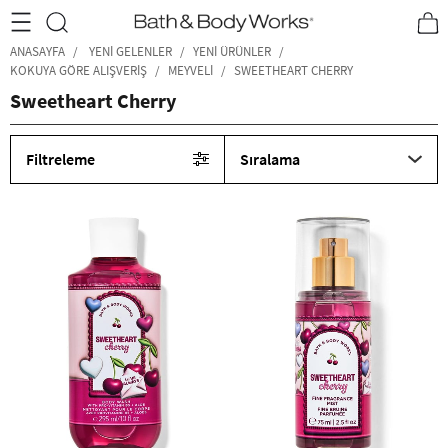
•2200₺ ve Üzeri Kargo Ücretsiz!•
*Promosyon Detayları
ANASAYFA
YENI GELENLER
YENI ÜRÜNLER
KOKUYA GÖRE ALIŞVERİŞ
MEYVELI
SWEETHEART CHERRY
Sweetheart Cherry
Filtreleme
Sıralama