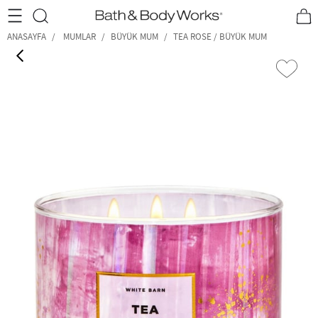
•2200₺ ve Üzeri Kargo Ücretsiz!•
*Promosyon Detayları
ANASAYFA
MUMLAR
BÜYÜK MUM
TEA ROSE / BÜYÜK MUM
‹
›