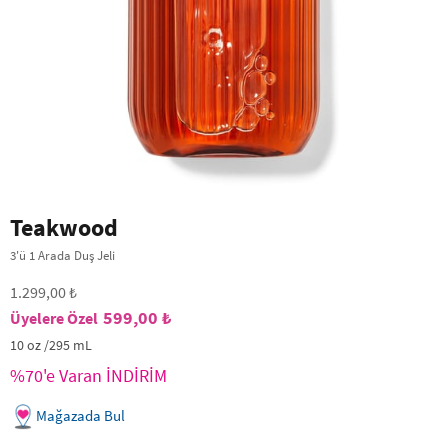
Teakwood
3'ü 1 Arada Duş Jeli
1.299,00 ₺
599,00 ₺
10 oz /295 mL
%70'e Varan İNDİRİM
Mağazada Bul