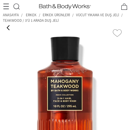
•2200₺ ve Üzeri Kargo Ücretsiz!•
*Promosyon Detayları
ANASAYFA
ERKEK
ERKEK ÜRÜNLERI
VÜCUT YIKAMA VE DUŞ JELI
TEAKWOOD / 3'Ü 1 ARADA DUŞ JELI
‹
›