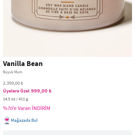
Vanilla Bean
Büyük Mum
2.399,00 ₺
999,00 ₺
14.5 oz / 411 g
%70'e Varan İNDİRİM
Mağazada Bul