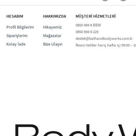
HESABIM
HAKKIMIZDA
MÜŞTERİ HİZMETLERİ​
0850 969 8 BBW​
Profil Bilgilerim
Hikayemiz
0850 969 8 229​​
Siparişlerim
Mağazalar
destek@bathandbodyworks.com.tr
Kolay İade
Bize Ulaşın
Resmi tatiller hariç hafta içi 09:00 – 18