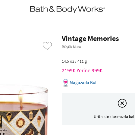
•2200₺ ve Üzeri Kargo Ücretsiz!•
*Promosyon Detayları
Vintage Memories
Büyük Mum
14.5 oz / 411 g
2199₺ Yerine 999₺
Mağazada Bul
›
Ürün stoklarımızda kal