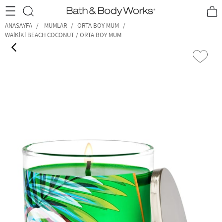
•2200₺ ve Üzeri Kargo Ücretsiz!•
*Promosyon Detayları
ANASAYFA
MUMLAR
ORTA BOY MUM
WAIKIKI BEACH COCONUT / ORTA BOY MUM
‹
›