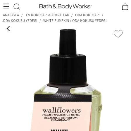
•2200₺ ve Üzeri Kargo Ücretsiz!•
*Promosyon Detayları
ANASAYFA
EV KOKULARI & APARATLAR
ODA KOKULARI
ODA KOKUSU YEDEĞI
WHITE PUMPKIN / ODA KOKUSU YEDEĞI
‹
›