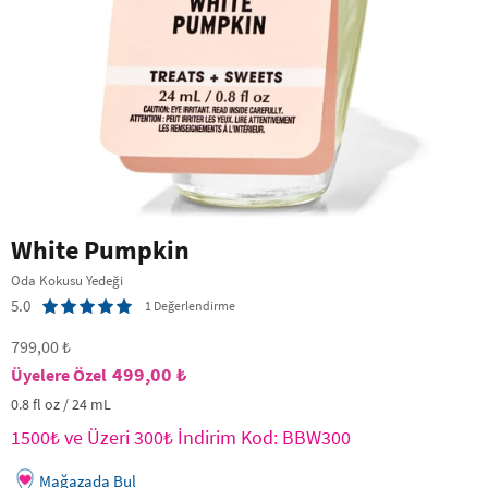
White Pumpkin
Oda Kokusu Yedeği
5.0
1 Değerlendirme
799,00 ₺
499,00 ₺
0.8 fl oz / 24 mL
1500₺ ve Üzeri 300₺ İndirim Kod: BBW300
Mağazada Bul