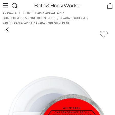
•2200₺ ve Üzeri Kargo Ücretsiz!•
*Promosyon Detayları
ANASAYFA
EV KOKULARI & APARATLAR
ODA SPREYLERI & KOKU DIFÜZÖRLERI
ARABA KOKULARI
WINTER CANDY APPLE / ARABA KOKUSU YEDEĞI
‹
›