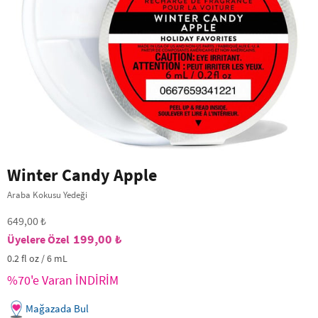
Winter Candy Apple
Araba Kokusu Yedeği
649,00 ₺
199,00 ₺
0.2 fl oz / 6 mL
%70'e Varan İNDİRİM
Mağazada Bul