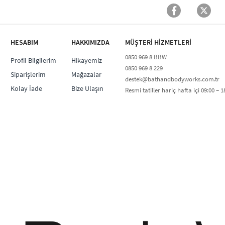
HESABIM
HAKKIMIZDA
MÜŞTERİ HİZMETLERİ​
0850 969 8 BBW​
Profil Bilgilerim
Hikayemiz
0850 969 8 229​​
Siparişlerim
Mağazalar
destek@bathandbodyworks.com.tr
Kolay İade
Bize Ulaşın
Resmi tatiller hariç hafta içi 09:00 – 18