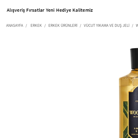
Alışveriş
Fırsatlar
Yeni
Hediye
Kalitemiz
ANASAYFA
ERKEK
ERKEK ÜRÜNLERI
VÜCUT YIKAMA VE DUŞ JELI
W
‹