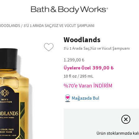
•2200₺ ve Üzeri Kargo Ücretsiz!•
*Promosyon Detayları
OODLANDS / 3'Ü 1 ARADA SAÇ,YÜZ VE VÜCUT ŞAMPUANI
Woodlands
3'ü 1 Arada Saç,Yüz ve Vücut Şampuanı
1.299,00 ₺
399,00 ₺
10 fl oz / 295 mL
%70'e Varan İNDİRİM
Mağazada Bul
›
Ürün stoklarımızda kal