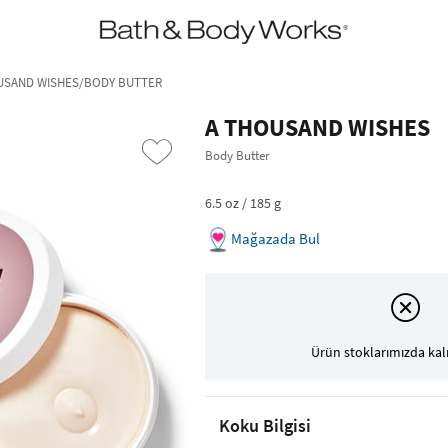
•2200₺ ve Üzeri Kargo Ücretsiz!•
*Promosyon Detayları
USAND WISHES/BODY BUTTER
A THOUSAND WISHES
Body Butter
6.5 oz / 185 g
Mağazada Bul
›
Ürün stoklarımızda kal
Koku Bilgisi