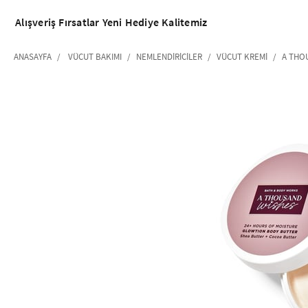
Alışveriş
Fırsatlar
Yeni
Hediye
Kalitemiz
ANASAYFA
VÜCUT BAKIMI
NEMLENDIRICILER
VÜCUT KREMI
A THO
‹