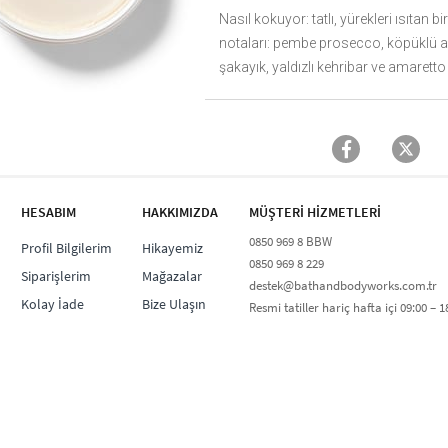
Nasıl kokuyor: tatlı, yürekleri ısıtan 
notaları: pembe prosecco, köpüklü ay
şakayık, yaldızlı kehribar ve amarett
HESABIM
HAKKIMIZDA
MÜŞTERİ HİZMETLERİ​
0850 969 8 BBW​
Profil Bilgilerim
Hikayemiz
0850 969 8 229​​
Siparişlerim
Mağazalar
destek@bathandbodyworks.com.tr
Kolay İade
Bize Ulaşın
Resmi tatiller hariç hafta içi 09:00 – 18