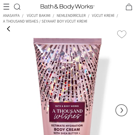
•2200₺ ve Üzeri Kargo Ücretsiz!•
*Promosyon Detayları
ANASAYFA
VÜCUT BAKIMI
NEMLENDIRICILER
VÜCUT KREMI
A THOUSAND WISHES / SEYAHAT BOY VÜCUT KREMI
‹
›