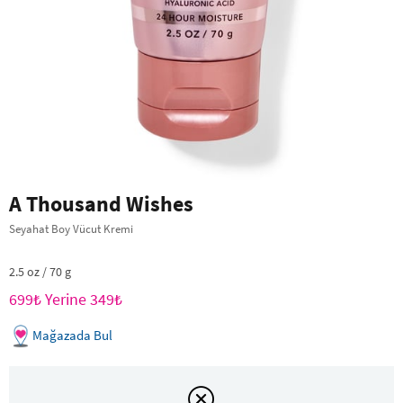
A Thousand Wishes
Seyahat Boy Vücut Kremi
2.5 oz / 70 g
699₺ Yerine 349₺
Mağazada Bul