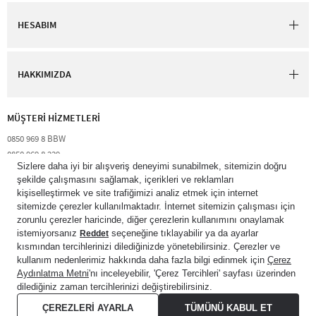
HESABIM
HAKKIMIZDA
MÜŞTERİ HİZMETLERİ​
0850 969 8 BBW​
0850 969 8 229​​
destek@bathandbodyworks.com.tr
Resmi tatiller hariç hafta içi 09:00 – 18:00 saatleri arası​
© 2026 Bath & Body Works Direct Inc. Shaya Mağazacılık A.Ş. Franchise
lisansı aracılığıyla işletilen ticari markasıdır. Her hakkı saklıdır.
© Bath & Body Works.
All Rights Reserved.