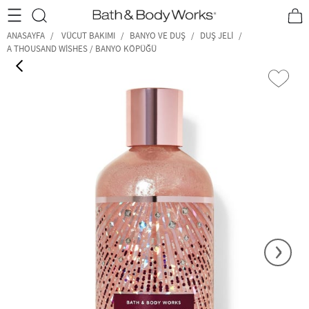
•2200₺ ve Üzeri Kargo Ücretsiz!•
*Promosyon Detayları
ANASAYFA
VÜCUT BAKIMI
BANYO VE DUŞ
DUŞ JELI
A THOUSAND WISHES / BANYO KÖPÜĞÜ
‹
›