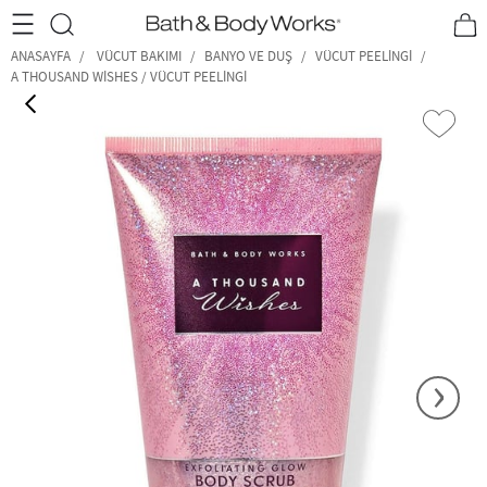
•2200₺ ve Üzeri Kargo Ücretsiz!•
*Promosyon Detayları
ANASAYFA
VÜCUT BAKIMI
BANYO VE DUŞ
VÜCUT PEELINGI
A THOUSAND WISHES / VÜCUT PEELINGI
‹
›