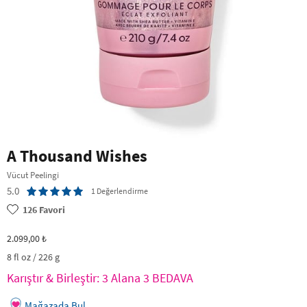
A Thousand Wishes
Vücut Peelingi
5.0
1 Değerlendirme
126
Favori
2.099,00 ₺
8 fl oz / 226 g
Karıştır & Birleştir: 3 Alana 3 BEDAVA
Mağazada Bul