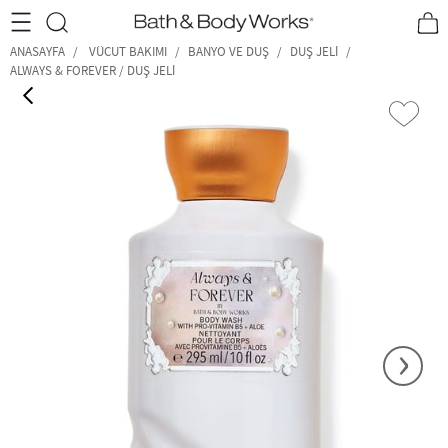
•2200₺ ve Üzeri Kargo Ücretsiz!•
*Promosyon Detayları
ANASAYFA
VÜCUT BAKIMI
BANYO VE DUŞ
DUŞ JELI
ALWAYS & FOREVER / DUŞ JELI
‹
›