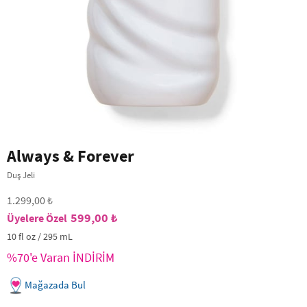
Always & Forever
Duş Jeli
1.299,00 ₺
599,00 ₺
10 fl oz / 295 mL
%70'e Varan İNDİRİM
Mağazada Bul