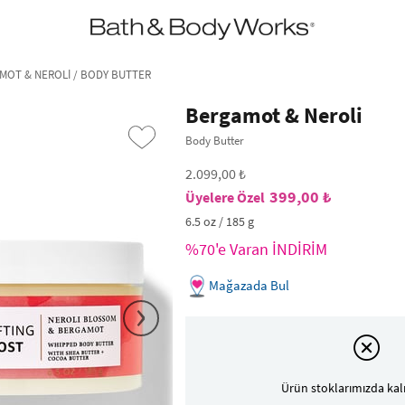
•2200₺ ve Üzeri Kargo Ücretsiz!•
*Promosyon Detayları
MOT & NEROLI / BODY BUTTER
Bergamot & Neroli
Body Butter
2.099,00 ₺
399,00 ₺
6.5 oz / 185 g
%70'e Varan İNDİRİM
Mağazada Bul
›
Ürün stoklarımızda kal