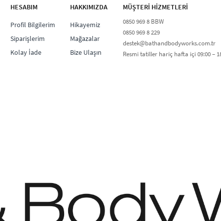
HESABIM
HAKKIMIZDA
MÜŞTERİ HİZMETLERİ​
0850 969 8 BBW​
Profil Bilgilerim
Hikayemiz
0850 969 8 229​​
Siparişlerim
Mağazalar
destek@bathandbodyworks.com.tr
Kolay İade
Bize Ulaşın
Resmi tatiller hariç hafta içi 09:00 – 18