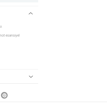
u.
amot esansiyel