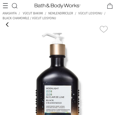
•2200₺ ve Üzeri Kargo Ücretsiz!•
*Promosyon Detayları
ANASAYFA
VÜCUT BAKIMI
NEMLENDIRICILER
VÜCUT LOSYONU
BLACK CHAMOMILE / VÜCUT LOSYONU
‹
›