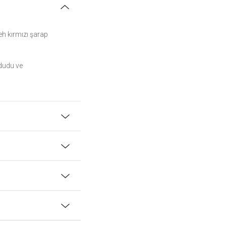
deh kırmızı şarap
ududu ve