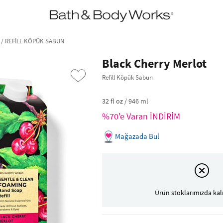
•2200₺ ve Üzeri Kargo Ücretsiz!•
*Promosyon Detayları
/ REFILL KÖPÜK SABUN
Black Cherry Merlot
Refill Köpük Sabun
32 fl oz / 946 ml
%70'e Varan İNDİRİM
Mağazada Bul
›
Ürün stoklarımızda kal