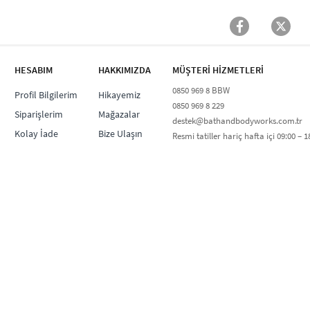
HESABIM
HAKKIMIZDA
MÜŞTERİ HİZMETLERİ​
0850 969 8 BBW​
Profil Bilgilerim
Hikayemiz
0850 969 8 229​​
Siparişlerim
Mağazalar
destek@bathandbodyworks.com.tr
Kolay İade
Bize Ulaşın
Resmi tatiller hariç hafta içi 09:00 – 18