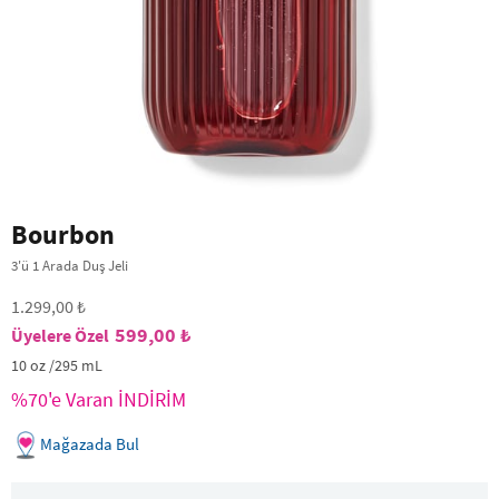
Bourbon
3'ü 1 Arada Duş Jeli
1.299,00 ₺
599,00 ₺
10 oz /295 mL
%70'e Varan İNDİRİM
Mağazada Bul