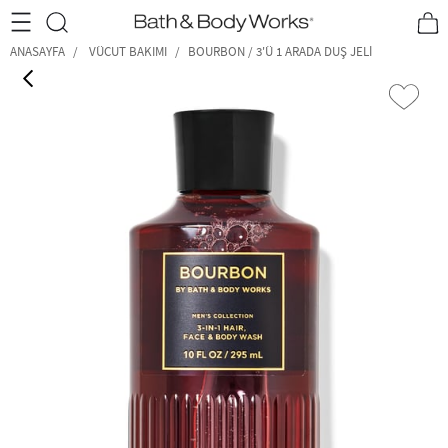
•2200₺ ve Üzeri Kargo Ücretsiz!•
*Promosyon Detayları
ANASAYFA
VÜCUT BAKIMI
BOURBON / 3'Ü 1 ARADA DUŞ JELI
‹
›