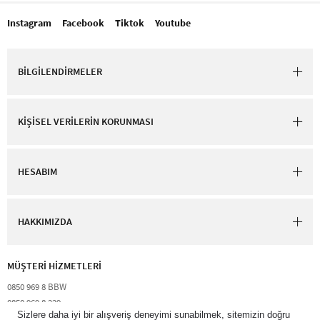
Instagram
Facebook
Tiktok
Youtube
BİLGİLENDİRMELER
KİŞİSEL VERİLERİN KORUNMASI
HESABIM
HAKKIMIZDA
MÜŞTERİ HİZMETLERİ​
0850 969 8 BBW​
0850 969 8 229​​
destek@bathandbodyworks.com.tr