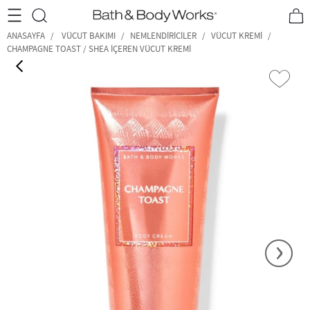
•2200₺ ve Üzeri Kargo Ücretsiz!•
*Promosyon Detayları
ANASAYFA
VÜCUT BAKIMI
NEMLENDIRICILER
VÜCUT KREMI
CHAMPAGNE TOAST / SHEA İÇEREN VÜCUT KREMI
‹
›