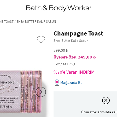
•2200₺ ve Üzeri Kargo Ücretsiz!•
*Promosyon Detayları
E TOAST / SHEA BUTTER KALIP SABUN
Champagne Toast
Shea Butter Kalıp Sabun
599,00 ₺
249,00 ₺
5 oz / 141.75 g
%70'e Varan İNDİRİM
Mağazada Bul
›
Ürün stoklarımızda kal