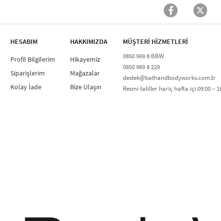
HESABIM
HAKKIMIZDA
MÜŞTERİ HİZMETLERİ​
0850 969 8 BBW​
Profil Bilgilerim
Hikayemiz
0850 969 8 229​​
Siparişlerim
Mağazalar
destek@bathandbodyworks.com.tr
Kolay İade
Bize Ulaşın
Resmi tatiller hariç hafta içi 09:00 – 18