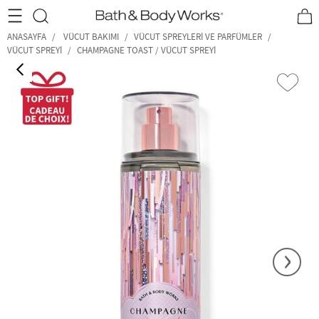
•2200₺ ve Üzeri Kargo Ücretsiz!•
*Promosyon Detayları
ANASAYFA
VÜCUT BAKIMI
VÜCUT SPREYLERI VE PARFÜMLER
VÜCUT SPREYI
CHAMPAGNE TOAST / VÜCUT SPREYI
‹
›