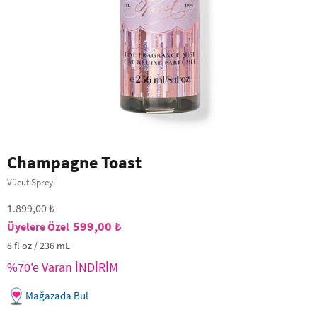
Champagne Toast
Vücut Spreyi
1.899,00 ₺
599,00 ₺
8 fl oz / 236 mL
%70'e Varan İNDİRİM
Mağazada Bul