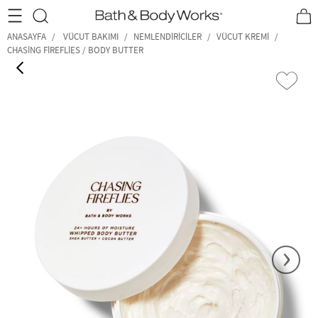
•2200₺ ve Üzeri Kargo Ücretsiz!•
*Promosyon Detayları
ANASAYFA
VÜCUT BAKIMI
NEMLENDIRICILER
VÜCUT KREMI
CHASING FIREFLIES / BODY BUTTER
‹
›