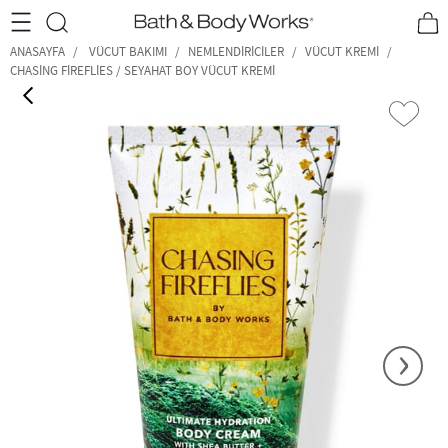
•2200₺ ve Üzeri Kargo Ücretsiz!•
*Promosyon Detayları
ANASAYFA
VÜCUT BAKIMI
NEMLENDIRICILER
VÜCUT KREMI
CHASING FIREFLIES / SEYAHAT BOY VÜCUT KREMI
‹
›