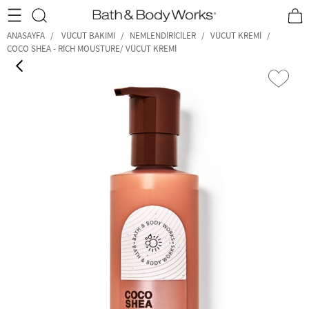
•2200₺ ve Üzeri Kargo Ücretsiz!•
*Promosyon Detayları
ANASAYFA
VÜCUT BAKIMI
NEMLENDIRICILER
VÜCUT KREMI
COCO SHEA - RICH MOUSTURE/ VÜCUT KREMI
‹
›