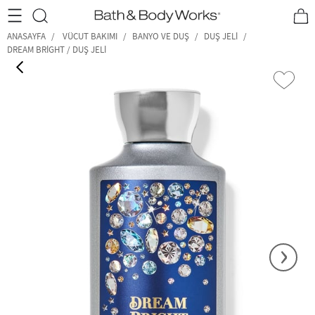
•2200₺ ve Üzeri Kargo Ücretsiz!•
*Promosyon Detayları
ANASAYFA
VÜCUT BAKIMI
BANYO VE DUŞ
DUŞ JELI
DREAM BRIGHT / DUŞ JELI
‹
›