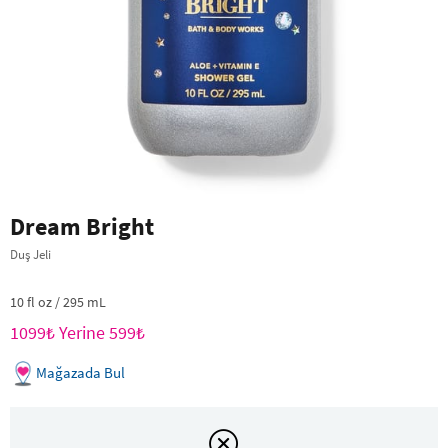
Dream Bright
Duş Jeli
10 fl oz / 295 mL
1099₺ Yerine 599₺
Mağazada Bul