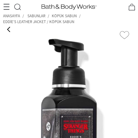
•2200₺ ve Üzeri Kargo Ücretsiz!•
*Promosyon Detayları
ANASAYFA
SABUNLAR
KÖPÜK SABUN
EDDIE'S LEATHER JACKET / KÖPÜK SABUN
‹
›