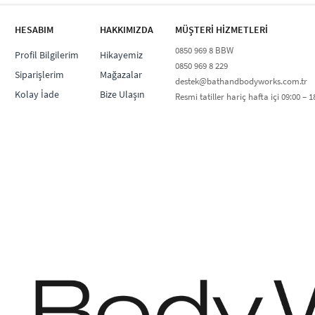
HESABIM
HAKKIMIZDA
MÜŞTERİ HİZMETLERİ​
0850 969 8 BBW​
Profil Bilgilerim
Hikayemiz
0850 969 8 229​​
Siparişlerim
Mağazalar
destek@bathandbodyworks.com.tr
Kolay İade
Bize Ulaşın
Resmi tatiller hariç hafta içi 09:00 – 18