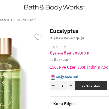
•2200₺ ve Üzeri Kargo Ücretsiz!•
*Promosyon Detayları
 DUŞ JELI VE BANYO KÖPÜĞÜ
Eucalyptus
Duş Jeli ve Banyo Köpüğü
1.499,00 ₺
799,00 ₺
10 fl oz / 295 ml
1500₺ ve Üzeri 300₺ İndirim Ko
Mağazada Bul
›
Koku Bilgisi