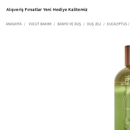
Alışveriş
Fırsatlar
Yeni
Hediye
Kalitemiz
ANASAYFA
VÜCUT BAKIMI
BANYO VE DUŞ
DUŞ JELI
EUCALYPTUS /
‹