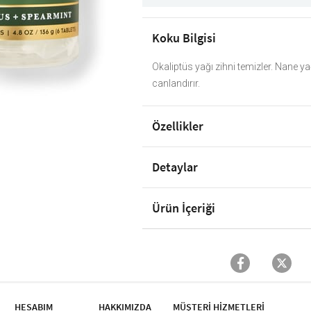
Koku Bilgisi
Okaliptüs yağı zihni temizler. Nane yağl
canlandırır.
Özellikler
Detaylar
Ürün İçeriği
HESABIM
HAKKIMIZDA
MÜŞTERİ HİZMETLERİ​