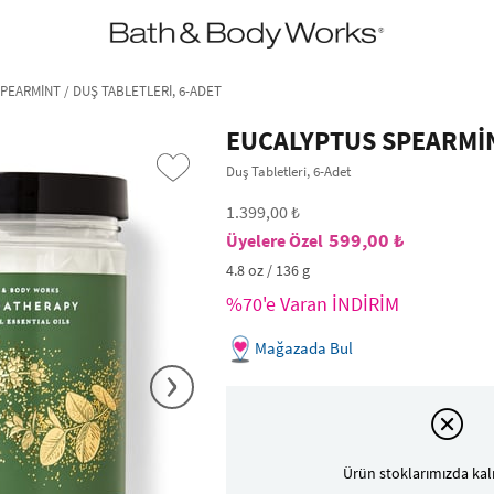
•2200₺ ve Üzeri Kargo Ücretsiz!•
*Promosyon Detayları
PEARMİNT / DUŞ TABLETLERI, 6-ADET
EUCALYPTUS SPEARMİ
Duş Tabletleri, 6-Adet
1.399,00 ₺
599,00 ₺
4.8 oz / 136 g
%70'e Varan İNDİRİM
Mağazada Bul
›
Ürün stoklarımızda kal