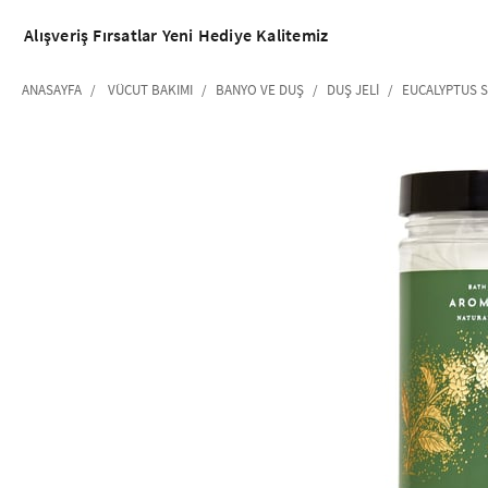
Alışveriş
Fırsatlar
Yeni
Hediye
Kalitemiz
ANASAYFA
VÜCUT BAKIMI
BANYO VE DUŞ
DUŞ JELI
EUCALYPTUS S
‹