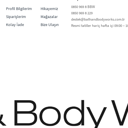
0850 969 8 BBW​
Profil Bilgilerim
Hikayemiz
0850 969 8 229​​
Siparişlerim
Mağazalar
destek@bathandbodyworks.com.tr
Kolay İade
Bize Ulaşın
Resmi tatiller hariç hafta içi 09:00 – 18