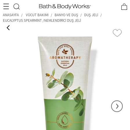
•2200₺ ve Üzeri Kargo Ücretsiz!•
*Promosyon Detayları
ANASAYFA
VÜCUT BAKIMI
BANYO VE DUŞ
DUŞ JELI
EUCALYPTUS SPEARMINT /NEMLENDIRICI DUŞ JELI
‹
›