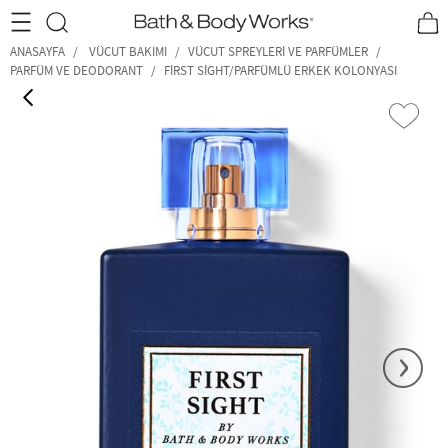
•2200₺ ve Üzeri Kargo Ücretsiz!•
*Promosyon Detayları
ANASAYFA
VÜCUT BAKIMI
VÜCUT SPREYLERI VE PARFÜMLER
PARFÜM VE DEODORANT
FIRST SIGHT/PARFÜMLÜ ERKEK KOLONYASI
‹
›