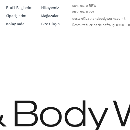
0850 969 8 BBW​
Profil Bilgilerim
Hikayemiz
0850 969 8 229​​
Siparişlerim
Mağazalar
destek@bathandbodyworks.com.tr
Kolay İade
Bize Ulaşın
Resmi tatiller hariç hafta içi 09:00 – 18