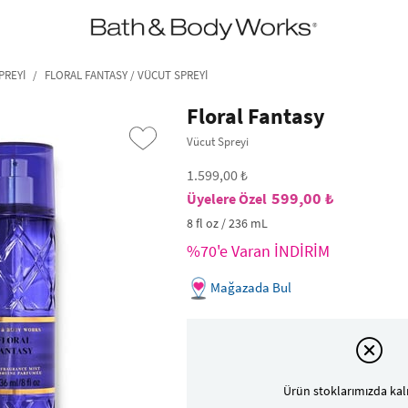
•2200₺ ve Üzeri Kargo Ücretsiz!•
*Promosyon Detayları
PREYI
FLORAL FANTASY / VÜCUT SPREYI
Floral Fantasy
Vücut Spreyi
1.599,00 ₺
599,00 ₺
8 fl oz / 236 mL
%70'e Varan İNDİRİM
Mağazada Bul
›
Ürün stoklarımızda kal