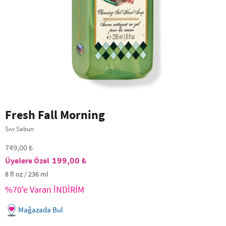
Fresh Fall Morning
Sıvı Sabun
749,00 ₺
199,00 ₺
8 fl oz / 236 ml
%70'e Varan İNDİRİM
Mağazada Bul