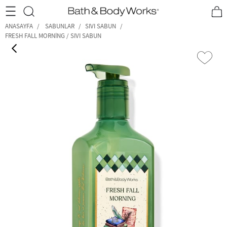
•2200₺ ve Üzeri Kargo Ücretsiz!•
*Promosyon Detayları
ANASAYFA
SABUNLAR
SIVI SABUN
FRESH FALL MORNING / SIVI SABUN
‹
›