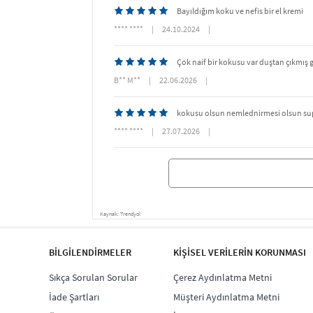
Bayıldığım koku ve nefis bir el kremi
**** ****
|
24.10.2024
|
Çok naif bir kokusu var duştan çıkmış 
B** M**
|
22.06.2026
|
kokusu olsun nemlednirmesi olsun su
**** ****
|
27.07.2026
|
Kaynak: Trendyol
BİLGİLENDİRMELER
KİŞİSEL VERİLERİN KORUNMASI
Sıkça Sorulan Sorular
Çerez Aydınlatma Metni
İade Şartları
Müşteri Aydınlatma Metni