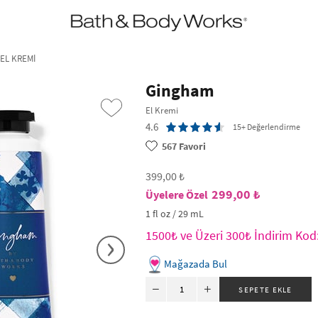
•2200₺ ve Üzeri Kargo Ücretsiz!•
*Promosyon Detayları
 EL KREMI
Gingham
El Kremi
4.6
15+ Değerlendirme
567
Favori
399,00 ₺
299,00 ₺
1 fl oz / 29 mL
›
1500₺ ve Üzeri 300₺ İndirim Ko
Mağazada Bul