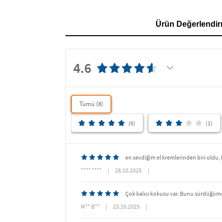
Ürün Değerlendir
4.6
Tümü (8)
(6)
(1)
en sevdiğim el kremlerinden biri oldu, 
**** ****
|
28.10.2025
|
Çok kalıcı kokusu var. Bunu sürdüğümde
M** B**
|
23.10.2025
|