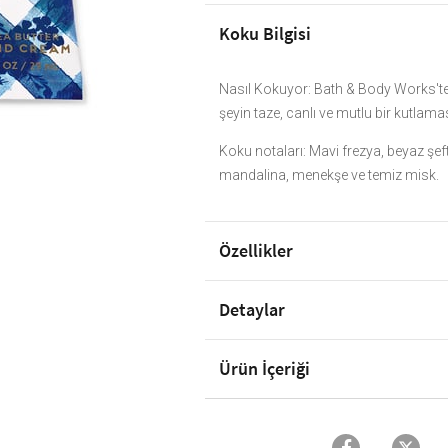
Koku Bilgisi
Nasıl Kokuyor: Bath & Body Works'te
şeyin taze, canlı ve mutlu bir kutlamas
Koku notaları: Mavi frezya, beyaz şeft
mandalina, menekşe ve temiz misk.
Özellikler
Detaylar
Ürün İçeriği