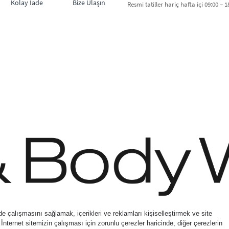
Kolay İade
Bize Ulaşın
Resmi tatiller hariç hafta içi 09:00 – 18
irect Inc. Shaya Mağazacılık A.Ş. Franchise lisansı aracılığıyla işletilen ticari mark
© Bath & Body Works.
All Rights Reserved.