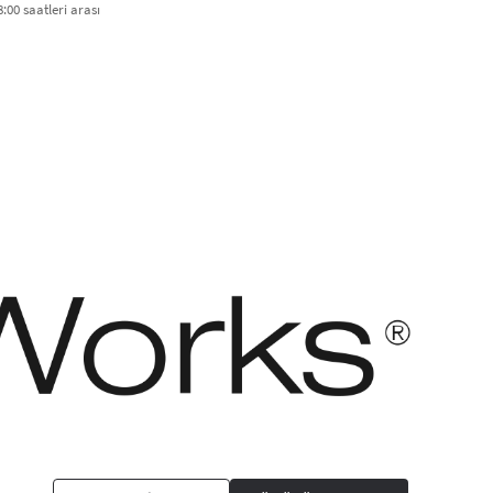
:00 saatleri arası​
asıdır. Her hakkı saklıdır.