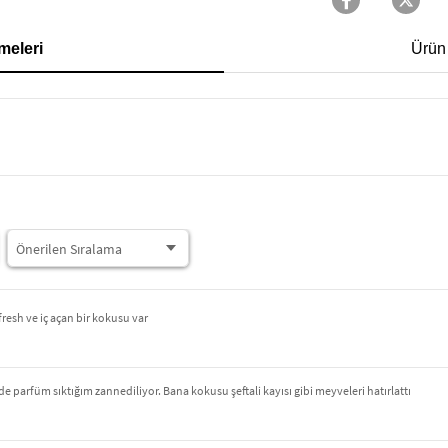
meleri
Ürün
fresh ve iç açan bir kokusu var
 parfüm sıktığım zannediliyor. Bana kokusu şeftali kayısı gibi meyveleri hatırlattı