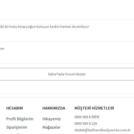
gibi bir koku biraz yoğun kokuyor keskin hemen de emiliyor
per
Daha Fazla Yorum Göster
HESABIM
HAKKIMIZDA
MÜŞTERİ HİZMETLERİ​
0850 969 8 BBW​
Profil Bilgilerim
Hikayemiz
0850 969 8 229​​
Siparişlerim
Mağazalar
destek@bathandbodyworks.com.tr