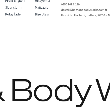
Profil Bilgilerim
Hikayemiz
0850 969 8 229​​
Siparişlerim
Mağazalar
destek@bathandbodyworks.com.tr
Kolay İade
Bize Ulaşın
Resmi tatiller hariç hafta içi 09:00 – 18