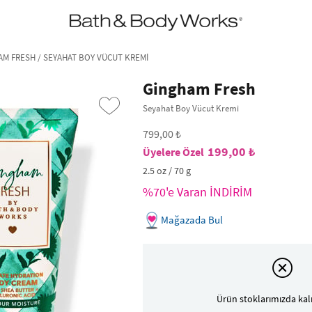
•2200₺ ve Üzeri Kargo Ücretsiz!•
*Promosyon Detayları
AM FRESH / SEYAHAT BOY VÜCUT KREMI
Gingham Fresh
Seyahat Boy Vücut Kremi
799,00 ₺
199,00 ₺
2.5 oz / 70 g
%70'e Varan İNDİRİM
Mağazada Bul
›
Ürün stoklarımızda kal