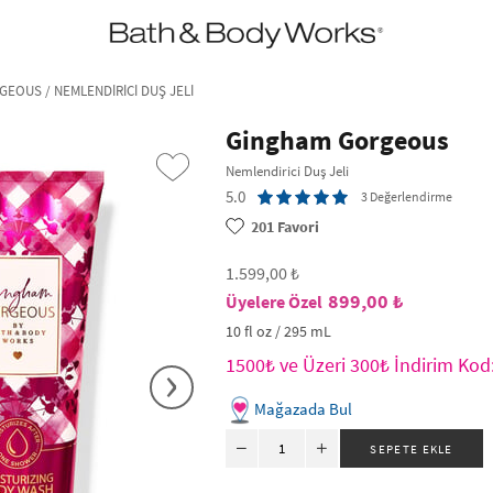
•2200₺ ve Üzeri Kargo Ücretsiz!•
*Promosyon Detayları
EOUS / NEMLENDIRICI DUŞ JELI
Gingham Gorgeous
Nemlendirici Duş Jeli
5.0
3 Değerlendirme
201
Favori
1.599,00 ₺
899,00 ₺
10 fl oz / 295 mL
›
1500₺ ve Üzeri 300₺ İndirim Ko
Mağazada Bul