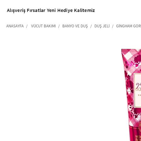
Alışveriş
Fırsatlar
Yeni
Hediye
Kalitemiz
ANASAYFA
VÜCUT BAKIMI
BANYO VE DUŞ
DUŞ JELI
GINGHAM GORG
‹