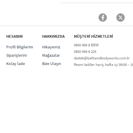
HESABIM
HAKKIMIZDA
MÜŞTERİ HİZMETLERİ​
0850 969 8 BBW​
Profil Bilgilerim
Hikayemiz
0850 969 8 229​​
Siparişlerim
Mağazalar
destek@bathandbodyworks.com.tr
Kolay İade
Bize Ulaşın
Resmi tatiller hariç hafta içi 09:00 – 18