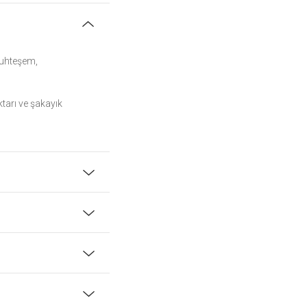
muhteşem,
ktarı ve şakayık