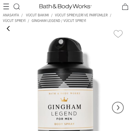
•2200₺ ve Üzeri Kargo Ücretsiz!•
*Promosyon Detayları
ANASAYFA
VÜCUT BAKIMI
VÜCUT SPREYLERI VE PARFÜMLER
VÜCUT SPREYI
GINGHAM LEGEND / VÜCUT SPREYI
‹
›