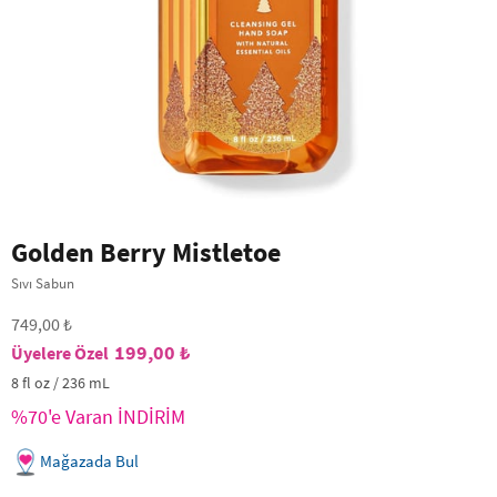
Golden Berry Mistletoe
Sıvı Sabun
749,00 ₺
199,00 ₺
8 fl oz / 236 mL
%70'e Varan İNDİRİM
Mağazada Bul