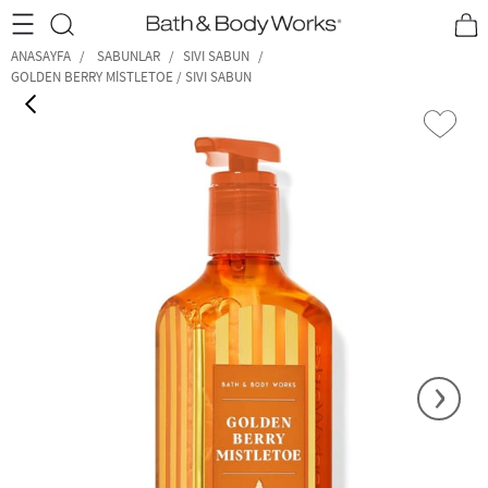
•2200₺ ve Üzeri Kargo Ücretsiz!•
*Promosyon Detayları
ANASAYFA
SABUNLAR
SIVI SABUN
GOLDEN BERRY MISTLETOE / SIVI SABUN
‹
›