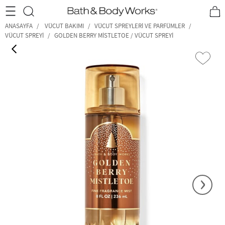
•2200₺ ve Üzeri Kargo Ücretsiz!•
*Promosyon Detayları
ANASAYFA
VÜCUT BAKIMI
VÜCUT SPREYLERI VE PARFÜMLER
VÜCUT SPREYI
GOLDEN BERRY MISTLETOE / VÜCUT SPREYI
‹
›