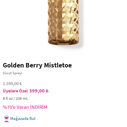
Golden Berry Mistletoe
Vücut Spreyi
1.599,00 ₺
399,00 ₺
8 fl oz / 236 mL
%70'e Varan İNDİRİM
Mağazada Bul