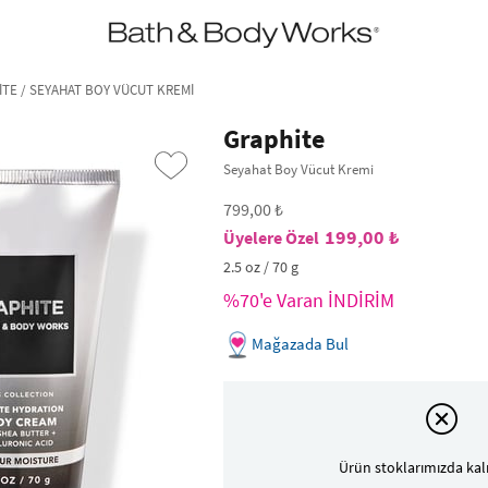
•2200₺ ve Üzeri Kargo Ücretsiz!•
*Promosyon Detayları
ITE / SEYAHAT BOY VÜCUT KREMI
Graphite
Seyahat Boy Vücut Kremi
799,00 ₺
199,00 ₺
2.5 oz / 70 g
%70'e Varan İNDİRİM
Mağazada Bul
›
Ürün stoklarımızda kal