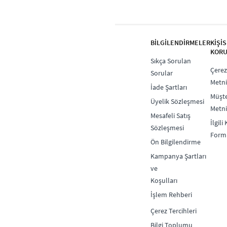
BİLGİLENDİRMELER
KİŞİ
KORU
Sıkça Sorulan
Çerez
Sorular
Metni
İade Şartları
Müşte
Üyelik Sözleşmesi
Metni
Mesafeli Satış
İlgili
Sözleşmesi
Form
Ön Bilgilendirme
Kampanya Şartları
ve
Koşulları
İşlem Rehberi
Çerez Tercihleri
Bilgi Toplumu