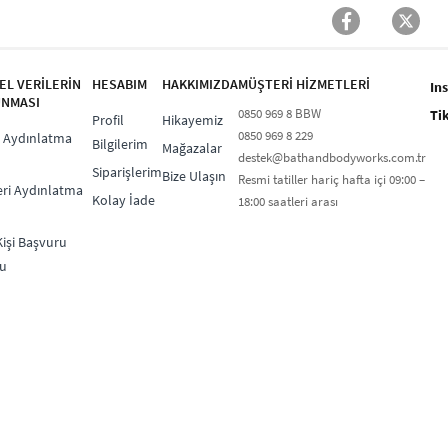
SEL VERİLERİN
HESABIM
HAKKIMIZDA
MÜŞTERİ HİZMETLERİ​
In
NMASI
0850 969 8 BBW​
Ti
Profil
Hikayemiz
0850 969 8 229​​
 Aydınlatma
Bilgilerim
Mağazalar
destek@bathandbodyworks.com.tr
Siparişlerim
Bize Ulaşın
Resmi tatiller hariç hafta içi 09:00 –
ri Aydınlatma
Kolay İade
18:00 saatleri arası​
 Kişi Başvuru
u