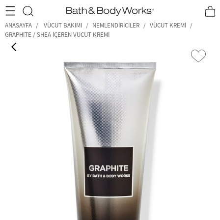
•2200₺ ve Üzeri Kargo Ücretsiz!•
*Promosyon Detayları
ANASAYFA
VÜCUT BAKIMI
NEMLENDIRICILER
VÜCUT KREMI
GRAPHITE / SHEA İÇEREN VÜCUT KREMI
‹
›