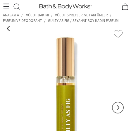
•2200₺ ve Üzeri Kargo Ücretsiz!•
*Promosyon Detayları
ANASAYFA
VÜCUT BAKIMI
VÜCUT SPREYLERI VE PARFÜMLER
PARFÜM VE DEODORANT
GUILTY AS FIG / SEYAHAT BOY KADIN PARFÜM
‹
›