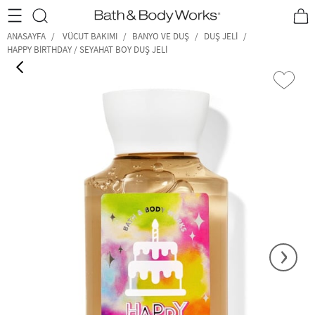
•2200₺ ve Üzeri Kargo Ücretsiz!•
*Promosyon Detayları
ANASAYFA
VÜCUT BAKIMI
BANYO VE DUŞ
DUŞ JELI
HAPPY BIRTHDAY / SEYAHAT BOY DUŞ JELI
‹
›