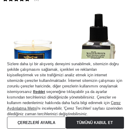
Ocean
Moonlit Goddess
Orta Boy Mum
Oda Kokusu Yedeği
1.599,00 ₺
799,00 ₺
899,00 ₺