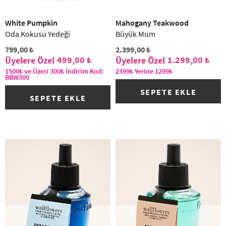
(1)
White Pumpkin
Mahogany Teakwood
Oda Kokusu Yedeği
Büyük Mum
799,00 ₺
2.399,00 ₺
499,00 ₺
1.299,00 ₺
1500₺ ve Üzeri 300₺ İndirim Kod:
2399₺ Yerine 1299₺
BBW300
SEPETE EKLE
SEPETE EKLE