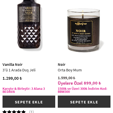
Vanilla Noir
Noir
3'ü 1 Arada Duş Jeli
Orta Boy Mum
1.299,00 ₺
1.599,00 ₺
899,00 ₺
Karıştır & Birleştir: 3 Alana 3
1500₺ ve Üzeri 300₺ İndirim Kod:
BEDAVA
BBW300
SEPETE EKLE
SEPETE EKLE
(1)