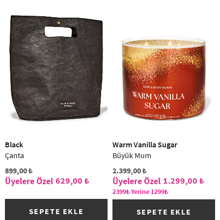
Black
Warm Vanilla Sugar
Çanta
Büyük Mum
899,00 ₺
2.399,00 ₺
629,00 ₺
1.299,00 ₺
2399₺ Yerine 1299₺
SEPETE EKLE
SEPETE EKLE