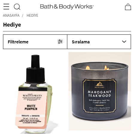
•2200₺ ve Üzeri Kargo Ücretsiz!•
*Promosyon Detayları
ANASAYFA
HEDIYE
Hediye
Filtreleme
Sıralama