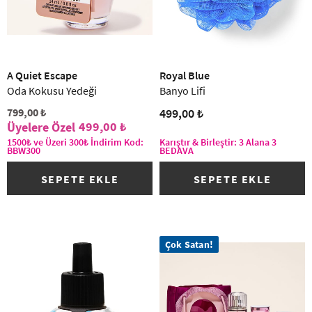
A Quiet Escape
Royal Blue
Oda Kokusu Yedeği
Banyo Lifi
799,00 ₺
499,00 ₺
499,00 ₺
1500₺ ve Üzeri 300₺ İndirim Kod:
Karıştır & Birleştir: 3 Alana 3
BBW300
BEDAVA
SEPETE EKLE
SEPETE EKLE
Çok Satan!