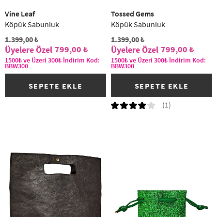
Vine Leaf
Tossed Gems
Köpük Sabunluk
Köpük Sabunluk
1.399,00 ₺
1.399,00 ₺
799,00 ₺
799,00 ₺
1500₺ ve Üzeri 300₺ İndirim Kod:
1500₺ ve Üzeri 300₺ İndirim Kod:
BBW300
BBW300
SEPETE EKLE
SEPETE EKLE
(1)