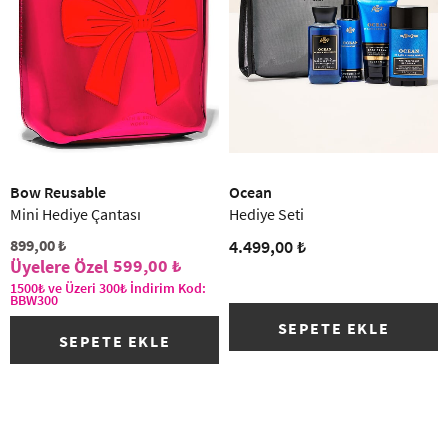
Bow Reusable
Ocean
Mini Hediye Çantası
Hediye Seti
899,00 ₺
4.499,00 ₺
599,00 ₺
1500₺ ve Üzeri 300₺ İndirim Kod:
BBW300
SEPETE EKLE
SEPETE EKLE