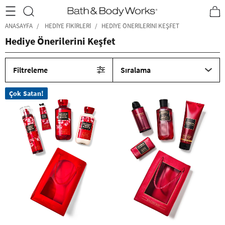
•2200₺ ve Üzeri Kargo Ücretsiz!•
*Promosyon Detayları
ANASAYFA
HEDIYE FIKIRLERI
HEDIYE ÖNERILERINI KEŞFET
Hediye Önerilerini Keşfet
Filtreleme
Sıralama
Çok Satan!