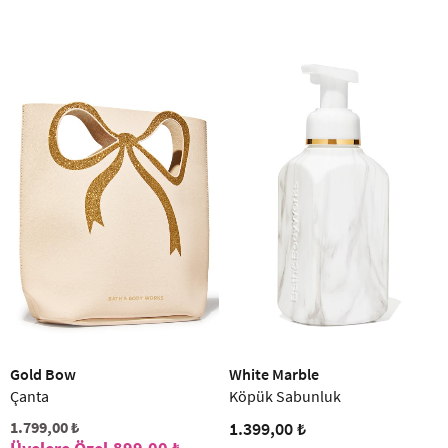
Gold Bow
White Marble
Çanta
Köpük Sabunluk
1.799,00 ₺
1.399,00 ₺
899,00 ₺